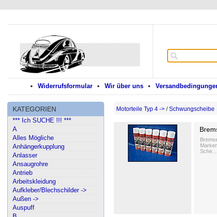
Widerrufsformular
Wir über uns
Versandbedingungen
KATEGORIEN
Motorteile Typ 4 ->
/
Schwungscheibe
*** Ich SUCHE !!! ***
A
Brems
Alles Mögliche
Bremse
Markenq
Anhängerkupplung
Sche...
Anlasser
Ansaugrohre
Antrieb
Arbeitskleidung
Aufkleber/Blechschilder ->
Außen ->
Auspuff
B