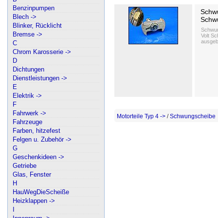
Benzinpumpen
Schwu
Blech ->
Schw
Blinker, Rücklicht
Schwung
Bremse ->
Volt S
ausgeb
C
Chrom Karosserie ->
D
Dichtungen
Dienstleistungen ->
E
Elektrik ->
F
Fahrwerk ->
Motorteile Typ 4 ->
/
Schwungscheibe
Fahrzeuge
Farben, hitzefest
Felgen u. Zubehör ->
G
Geschenkideen ->
Getriebe
Glas, Fenster
H
HauWegDieScheiße
Heizklappen ->
I