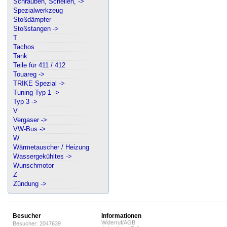
Schrauben, Schellen, ->
Spezialwerkzeug
Stoßdämpfer
Stoßstangen ->
T
Tachos
Tank
Teile für 411 / 412
Touareg ->
TRIKE Spezial ->
Tuning Typ 1 ->
Typ 3 ->
V
Vergaser ->
VW-Bus ->
W
Wärmetauscher / Heizung
Wassergekühltes ->
Wunschmotor
Z
Zündung ->
Besucher
Informationen
Widerruf/AGB
Besucher: 2047639