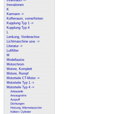
Innenraum ->
Inovationen
K
Karmann ->
Kofferraum, vorne/hinten
Kupplung Typ 1 ->
Kupplung Typ 4
L
Lenkung, Vorderachse
Lichtmaschine usw. ->
Literatur ->
Luftfilter
M
Modellautos
Motorchrom
Motore, Komplett
Motore, Rumpf
Motorteile CT-Motor ->
Motorteile Typ 1 ->
Motorteile Typ 4 ->
Anbauteile
Ansaugrohre
Auspuff
Dichtungen
Heizung, Wärmetauscher
Kolben / Zylinder