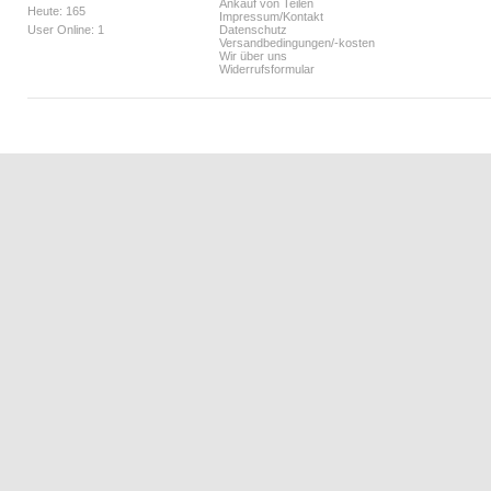
Ankauf von Teilen
Heute: 165
Impressum/Kontakt
User Online: 1
Datenschutz
Versandbedingungen/-kosten
Wir über uns
Widerrufsformular