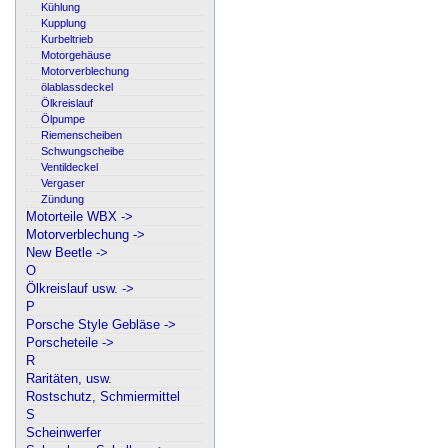
Kühlung
Kupplung
Kurbeltrieb
Motorgehäuse
Motorverblechung
ölablassdeckel
Ölkreislauf
Ölpumpe
Riemenscheiben
Schwungscheibe
Ventildeckel
Vergaser
Zündung
Motorteile WBX ->
Motorverblechung ->
New Beetle ->
O
Ölkreislauf usw. ->
P
Porsche Style Gebläse ->
Porscheteile ->
R
Raritäten, usw.
Rostschutz, Schmiermittel
S
Scheinwerfer