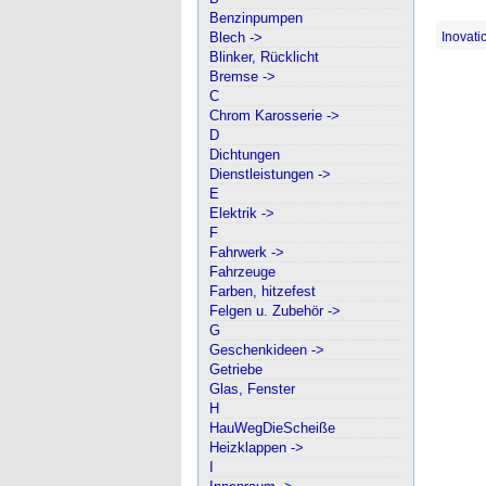
Benzinpumpen
Blech ->
Inovati
Blinker, Rücklicht
Bremse ->
C
Chrom Karosserie ->
D
Dichtungen
Dienstleistungen ->
E
Elektrik ->
F
Fahrwerk ->
Fahrzeuge
Farben, hitzefest
Felgen u. Zubehör ->
G
Geschenkideen ->
Getriebe
Glas, Fenster
H
HauWegDieScheiße
Heizklappen ->
I