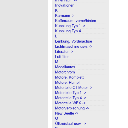
Innenraum ->
Inovationen
K
Karmann ->
Kofferraum, vorne/hinten
Kupplung Typ 1 ->
Kupplung Typ 4
L
Lenkung, Vorderachse
Lichtmaschine usw. ->
Literatur ->
Luftfilter
M
Modellautos
Motorchrom
Motore, Komplett
Motore, Rumpf
Motorteile CT-Motor ->
Motorteile Typ 1 ->
Motorteile Typ 4 ->
Motorteile WBX ->
Motorverblechung ->
New Beetle ->
O
Ölkreislauf usw. ->