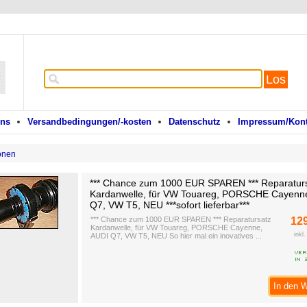
Los
uns
Versandbedingungen/-kosten
Datenschutz
Impressum/Kont
onen
*** Chance zum 1000 EUR SPAREN *** Reparatur
Kardanwelle, für VW Touareg, PORSCHE Cayenn
Q7, VW T5, NEU ***sofort lieferbar***
*** Chance zum 1000 EUR SPAREN *** Reparatursatz
12
Kardanwelle, für VW Touareg, PORSCHE Cayenne,
inkl
AUDI Q7, VW T5, NEU So hier mal ein inovatives ...
In den 