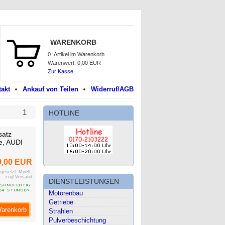
WARENKORB
0
Artikel im Warenkorb
Warenwert:
0,00 EUR
Zur Kasse
akt
Ankauf von Teilen
Widerruf/AGB
1
HOTLINE
satz
e, AUDI
9,00 EUR
. gesetzl. MwSt.
zzgl.Versand
DIENSTLEISTUNGEN
Motorenbau
Getriebe
Warenkorb
Strahlen
Pulverbeschichtung