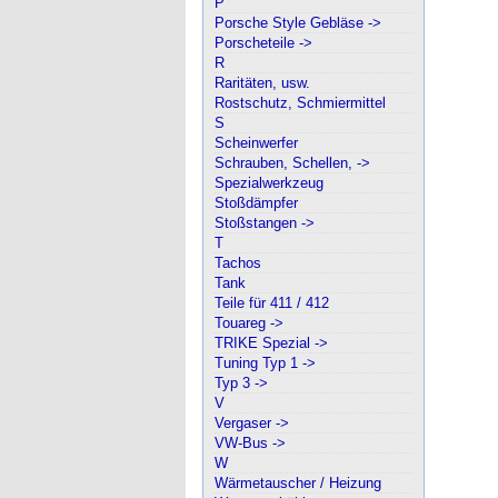
P
Porsche Style Gebläse ->
Porscheteile ->
R
Raritäten, usw.
Rostschutz, Schmiermittel
S
Scheinwerfer
Schrauben, Schellen, ->
Spezialwerkzeug
Stoßdämpfer
Stoßstangen ->
T
Tachos
Tank
Teile für 411 / 412
Touareg ->
TRIKE Spezial ->
Tuning Typ 1 ->
Typ 3 ->
V
Vergaser ->
VW-Bus ->
W
Wärmetauscher / Heizung