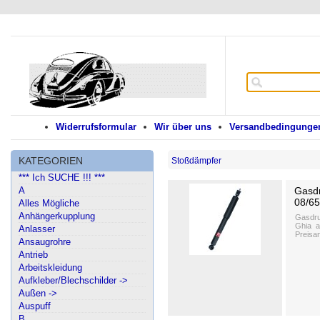
Widerrufsformular
Wir über uns
Versandbedingungen
KATEGORIEN
Stoßdämpfer
*** Ich SUCHE !!! ***
A
Gasdr
08/65
Alles Mögliche
Anhängerkupplung
Gasdru
Ghia a
Anlasser
Preisan
Ansaugrohre
Antrieb
Arbeitskleidung
Aufkleber/Blechschilder ->
Außen ->
Auspuff
B