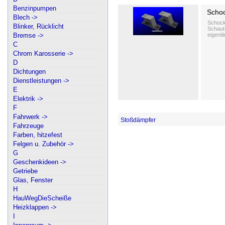
Benzinpumpen
Schoc
Blech ->
Schock
Blinker, Rücklicht
Schaut 
Bremse ->
eigentl
C
Chrom Karosserie ->
D
Dichtungen
Dienstleistungen ->
E
Elektrik ->
F
Fahrwerk ->
Stoßdämpfer
Fahrzeuge
Farben, hitzefest
Felgen u. Zubehör ->
G
Geschenkideen ->
Getriebe
Glas, Fenster
H
HauWegDieScheiße
Heizklappen ->
I