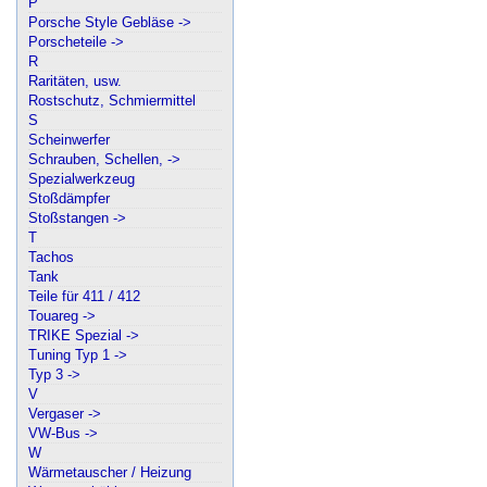
P
Porsche Style Gebläse ->
Porscheteile ->
R
Raritäten, usw.
Rostschutz, Schmiermittel
S
Scheinwerfer
Schrauben, Schellen, ->
Spezialwerkzeug
Stoßdämpfer
Stoßstangen ->
T
Tachos
Tank
Teile für 411 / 412
Touareg ->
TRIKE Spezial ->
Tuning Typ 1 ->
Typ 3 ->
V
Vergaser ->
VW-Bus ->
W
Wärmetauscher / Heizung