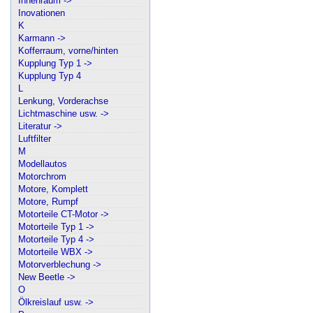
Innenraum ->
Inovationen
K
Karmann ->
Kofferraum, vorne/hinten
Kupplung Typ 1 ->
Kupplung Typ 4
L
Lenkung, Vorderachse
Lichtmaschine usw. ->
Literatur ->
Luftfilter
M
Modellautos
Motorchrom
Motore, Komplett
Motore, Rumpf
Motorteile CT-Motor ->
Motorteile Typ 1 ->
Motorteile Typ 4 ->
Motorteile WBX ->
Motorverblechung ->
New Beetle ->
O
Ölkreislauf usw. ->