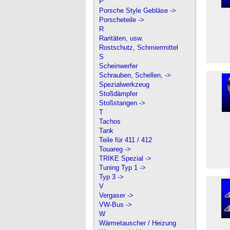
P
Porsche Style Gebläse ->
Porscheteile ->
R
Raritäten, usw.
Rostschutz, Schmiermittel
S
Scheinwerfer
Schrauben, Schellen, ->
Spezialwerkzeug
Stoßdämpfer
Stoßstangen ->
T
Tachos
Tank
Teile für 411 / 412
Touareg ->
TRIKE Spezial ->
Tuning Typ 1 ->
Typ 3 ->
V
Vergaser ->
VW-Bus ->
W
Wärmetauscher / Heizung