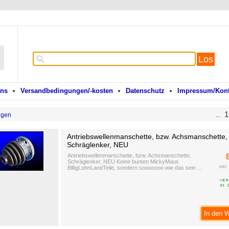
Los
uns
Versandbedingungen/-kosten
Datenschutz
Impressum/Kont
1
ngen
...
Antriebswellenmanschette, bzw. Achsmanschette,
Schräglenker, NEU
Antriebswellenmanschette, bzw. Achsmanschette,
Schräglenker, NEU Keine bunten MickyMaus
inkl
BilligLohnLandTeile, sondern sooooooo wie das sein ...
In den 