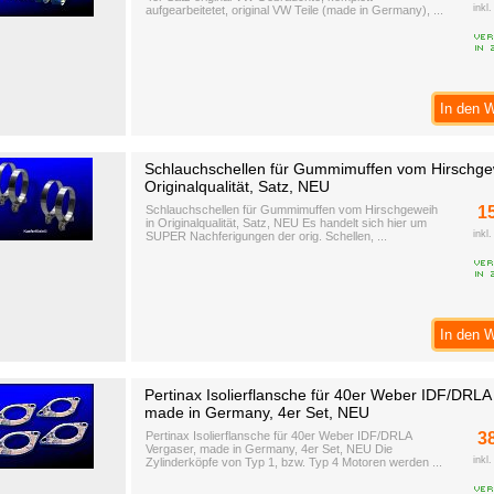
inkl
aufgearbeitetet, original VW Teile (made in Germany), ...
In den 
Schlauchschellen für Gummimuffen vom Hirschge
Originalqualität, Satz, NEU
Schlauchschellen für Gummimuffen vom Hirschgeweih
1
in Originalqualität, Satz, NEU Es handelt sich hier um
inkl
SUPER Nachferigungen der orig. Schellen, ...
In den 
Pertinax Isolierflansche für 40er Weber IDF/DRLA
made in Germany, 4er Set, NEU
Pertinax Isolierflansche für 40er Weber IDF/DRLA
3
Vergaser, made in Germany, 4er Set, NEU Die
inkl
Zylinderköpfe von Typ 1, bzw. Typ 4 Motoren werden ...