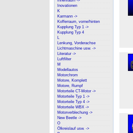
Innenraum ->
Inovationen
K
Karmann ->
Kofferraum, vorne/hinten
Kupplung Typ 1 ->
Kupplung Typ 4
L
Lenkung, Vorderachse
Lichtmaschine usw. ->
Literatur ->
Luftfilter
M
Modellautos
Motorchrom
Motore, Komplett
Motore, Rumpf
Motorteile CT-Motor ->
Motorteile Typ 1 ->
Motorteile Typ 4 ->
Motorteile WBX ->
Motorverblechung ->
New Beetle ->
O
Ölkreislauf usw. ->