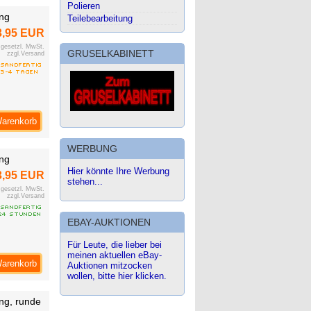
Polieren
ung
Teilebearbeitung
3,95 EUR
. gesetzl. MwSt.
GRUSELKABINETT
zzgl.Versand
Warenkorb
WERBUNG
ung
Hier könnte Ihre Werbung
3,95 EUR
stehen...
. gesetzl. MwSt.
zzgl.Versand
EBAY-AUKTIONEN
Für Leute, die lieber bei
meinen aktuellen eBay-
Warenkorb
Auktionen mitzocken
wollen, bitte hier klicken.
ng, runde