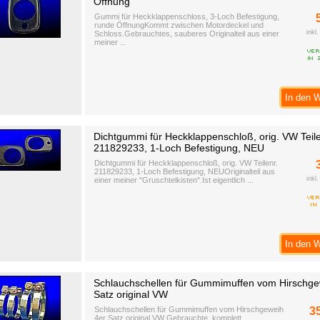
Öffnung
Gummi für Heckklappenschloss, 3-Loch Befestigung,
runde ÖffnungKommt zwischen Motordeckel und
inkl
Schloss.Gebrauchtes, sauberes Originalteil aus einer
meiner ...
In den 
Dichtgummi für Heckklappenschloß, orig. VW Teile
211829233, 1-Loch Befestigung, NEU
Dichtgummi für Heckklappenschloß, orig. VW Teilenr.
211829233, 1-Loch Befestigung, NEUOriginalteil aus
inkl
einer meiner "Gruschtelkisten".Ist eigentlich ...
In den 
Schlauchschellen für Gummimuffen vom Hirschge
Satz original VW
Schlauchschellen für Gummimuffen vom Hirschgeweih
3
4er Satz original VW Gebrauchte, komplett