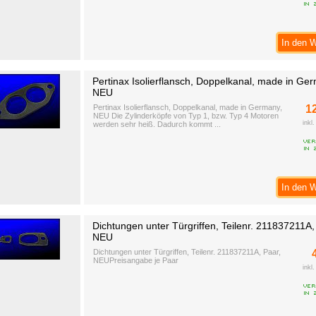
In den 
Pertinax Isolierflansch, Doppelkanal, made in Ge
NEU
Pertinax Isolierflansch, Doppelkanal, made in Germany,
1
NEU Die Zylinderköpfe von Typ 1, bzw. Typ 4 Motoren
inkl
werden sehr heiß. Dadurch kommt ...
In den 
Dichtungen unter Türgriffen, Teilenr. 211837211A,
NEU
Dichtungen unter Türgriffen, Teilenr. 211837211A, Paar,
NEUPreisangabe je Paar
inkl