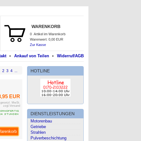
WARENKORB
0
Artikel im Warenkorb
Warenwert:
0,00 EUR
Zur Kasse
akt
Ankauf von Teilen
Widerruf/AGB
HOTLINE
2
3
4
...
8,95 EUR
. gesetzl. MwSt.
zzgl.Versand
DIENSTLEISTUNGEN
Motorenbau
Getriebe
Warenkorb
Strahlen
Pulverbeschichtung