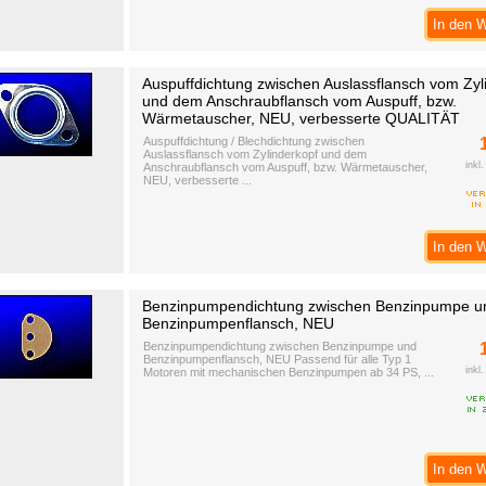
In den 
Auspuffdichtung zwischen Auslassflansch vom Zyl
und dem Anschraubflansch vom Auspuff, bzw.
Wärmetauscher, NEU, verbesserte QUALITÄT
Auspuffdichtung / Blechdichtung zwischen
Auslassflansch vom Zylinderkopf und dem
inkl
Anschraubflansch vom Auspuff, bzw. Wärmetauscher,
NEU, verbesserte ...
In den 
Benzinpumpendichtung zwischen Benzinpumpe u
Benzinpumpenflansch, NEU
Benzinpumpendichtung zwischen Benzinpumpe und
Benzinpumpenflansch, NEU Passend für alle Typ 1
inkl
Motoren mit mechanischen Benzinpumpen ab 34 PS, ...
In den 