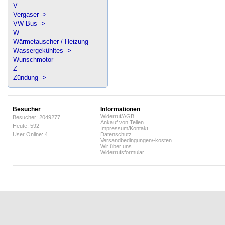
V
Vergaser ->
VW-Bus ->
W
Wärmetauscher / Heizung
Wassergekühltes ->
Wunschmotor
Z
Zündung ->
Besucher
Informationen
Widerruf/AGB
Besucher: 2049277
Ankauf von Teilen
Heute: 592
Impressum/Kontakt
User Online: 4
Datenschutz
Versandbedingungen/-kosten
Wir über uns
Widerrufsformular