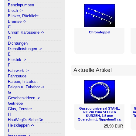
Benzinpumpen
Blech ->
Blinker, Rücklicht
Bremse ->
C
Chrom Karosserie ->
Chromfoppel
D
Dichtungen
Dienstleistungen ->
E
Elektrik ->
F
Aktuelle Artikel
Fahrwerk ->
Fahrzeuge
Farben, hitzefest
Felgen u. Zubehör ->
G
Geschenkideen ->
Getriebe
Glas, Fenster
Gaszug universal STAHL,
G
600 cm zum SELBER
m
H
KÜRZEN, 1,5 mm
T
HauWegDieScheiße
Querschnitt, Nippelmaß ca.
5 mm Durchm. 7 mm Länge,
Heizklappen ->
25,90 EUR
speziell für Trikes,
I
HANDGEFERTIGT, in DE