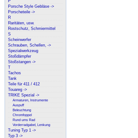
P
Porsche Style Gebläse ->
Porscheteile ->
R
Raritäten, usw.
Rostschutz, Schmiermittel
S
Scheinwerfer
Schrauben, Schellen, ->
Spezialwerkzeug
Stoßdämpfer
Stoßstangen ->
T
Tachos
Tank
Teile für 411 / 412
Touareg ->
TRIKE Spezial ->
Armaturen, Instrumente
Auspuff
Beleuchtung
Chromfoppel
Rund ums Rad
Vorderradgabel, Lenkung
Tuning Typ 1 ->
Typ 3 ->