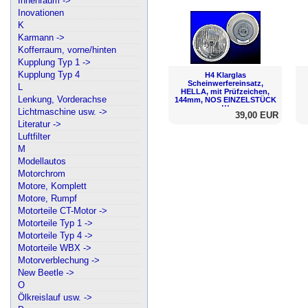
Innenraum ->
Inovationen
K
Karmann ->
Kofferraum, vorne/hinten
Kupplung Typ 1 ->
Kupplung Typ 4
H4 Klarglas
Scheinwerfereinsatz,
L
HELLA, mit Prüfzeichen,
Lenkung, Vorderachse
144mm, NOS EINZELSTÜCK
!!!
Lichtmaschine usw. ->
39,00 EUR
Literatur ->
Luftfilter
M
Modellautos
Motorchrom
Motore, Komplett
Motore, Rumpf
Motorteile CT-Motor ->
Motorteile Typ 1 ->
Motorteile Typ 4 ->
Motorteile WBX ->
Motorverblechung ->
New Beetle ->
O
Ölkreislauf usw. ->