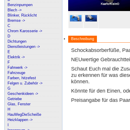
Benzinpumpen
Blech ->
Blinker, Rücklicht
Bremse ->
C
Chrom Karosserie ->
D
Beschreibung
Dichtungen
Dienstleistungen ->
Schockabsorberfüße, Pa
E
Elektrik ->
NEUwertige Gebrauchttei
F
Fahrwerk ->
Schaut Euch mal die Zusat
Fahrzeuge
zu erkennen für was die
Farben, hitzefest
können.
Felgen u. Zubehör ->
G
Könnte für den Einen, ode
Geschenkideen ->
Getriebe
Preisangabe für das Paa
Glas, Fenster
H
HauWegDieScheiße
Heizklappen ->
I