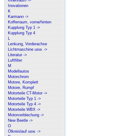
Innenraum ->
Inovationen
K
Karmann ->
Kofferraum, vorne/hinten
Kupplung Typ 1 ->
Kupplung Typ 4
L
Lenkung, Vorderachse
Lichtmaschine usw. ->
Literatur ->
Luftfilter
M
Modellautos
Motorchrom
Motore, Komplett
Motore, Rumpf
Motorteile CT-Motor ->
Motorteile Typ 1 ->
Motorteile Typ 4 ->
Motorteile WBX ->
Motorverblechung ->
New Beetle ->
O
Ölkreislauf usw. ->