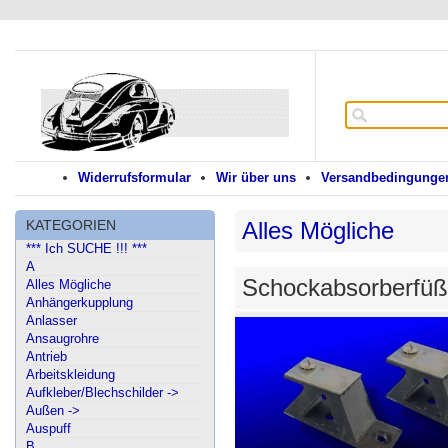
Widerrufsformular
Wir über uns
Versandbedingungen
KATEGORIEN
Alles Mögliche
*** Ich SUCHE !!! ***
A
Schockabsorberfüß
Alles Mögliche
Anhängerkupplung
Anlasser
Ansaugrohre
Antrieb
Arbeitskleidung
Aufkleber/Blechschilder ->
Außen ->
Auspuff
B