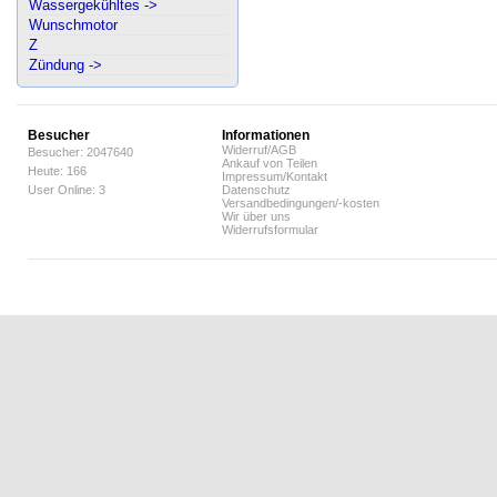
Wassergekühltes ->
Wunschmotor
Z
Zündung ->
Besucher
Informationen
Widerruf/AGB
Besucher: 2047640
Ankauf von Teilen
Heute: 166
Impressum/Kontakt
User Online: 3
Datenschutz
Versandbedingungen/-kosten
Wir über uns
Widerrufsformular