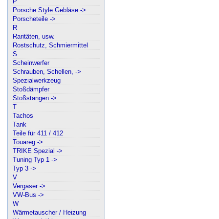
P
Porsche Style Gebläse ->
Porscheteile ->
R
Raritäten, usw.
Rostschutz, Schmiermittel
S
Scheinwerfer
Schrauben, Schellen, ->
Spezialwerkzeug
Stoßdämpfer
Stoßstangen ->
T
Tachos
Tank
Teile für 411 / 412
Touareg ->
TRIKE Spezial ->
Tuning Typ 1 ->
Typ 3 ->
V
Vergaser ->
VW-Bus ->
W
Wärmetauscher / Heizung