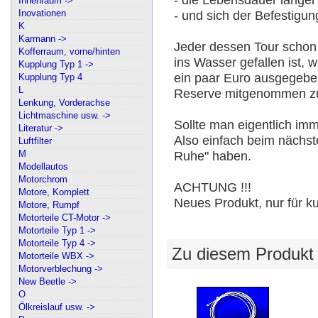
Innenraum ->
Inovationen
- und sich der Befestigu
K
Karmann ->
Jeder dessen Tour schon
Kofferraum, vorne/hinten
ins Wasser gefallen ist, 
Kupplung Typ 1 ->
ein paar Euro ausgegeben
Kupplung Typ 4
L
Reserve mitgenommen z
Lenkung, Vorderachse
Lichtmaschine usw. ->
Sollte man eigentlich im
Literatur ->
Also einfach beim nächste
Luftfilter
M
Ruhe" haben.
Modellautos
Motorchrom
ACHTUNG !!!
Motore, Komplett
Neues Produkt, nur für k
Motore, Rumpf
Motorteile CT-Motor ->
Motorteile Typ 1 ->
Motorteile Typ 4 ->
Zu diesem Produkt
Motorteile WBX ->
Motorverblechung ->
New Beetle ->
O
Ölkreislauf usw. ->