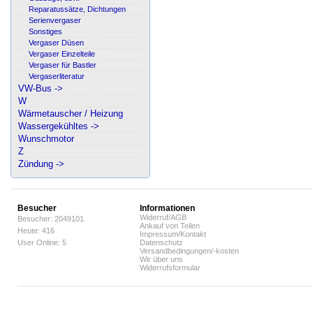
Reparatussätze, Dichtungen
Serienvergaser
Sonstiges
Vergaser Düsen
Vergaser Einzelteile
Vergaser für Bastler
Vergaserliteratur
VW-Bus ->
W
Wärmetauscher / Heizung
Wassergekühltes ->
Wunschmotor
Z
Zündung ->
Besucher
Informationen
Widerruf/AGB
Besucher: 2049101
Ankauf von Teilen
Heute: 416
Impressum/Kontakt
User Online: 5
Datenschutz
Versandbedingungen/-kosten
Wir über uns
Widerrufsformular