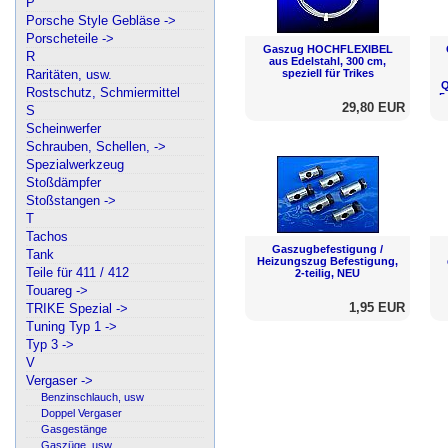
P
Porsche Style Gebläse ->
Porscheteile ->
Gaszug HOCHFLEXIBEL
R
aus Edelstahl, 300 cm,
Raritäten, usw.
speziell für Trikes
Q
Rostschutz, Schmiermittel
5
29,80 EUR
S
Scheinwerfer
Schrauben, Schellen, ->
Spezialwerkzeug
Stoßdämpfer
Stoßstangen ->
T
Tachos
Gaszugbefestigung /
Tank
Heizungszug Befestigung,
Teile für 411 / 412
2-teilig, NEU
Touareg ->
1,95 EUR
TRIKE Spezial ->
Tuning Typ 1 ->
Typ 3 ->
V
Vergaser ->
Benzinschlauch, usw
Doppel Vergaser
Gasgestänge
Gaszüge, usw.