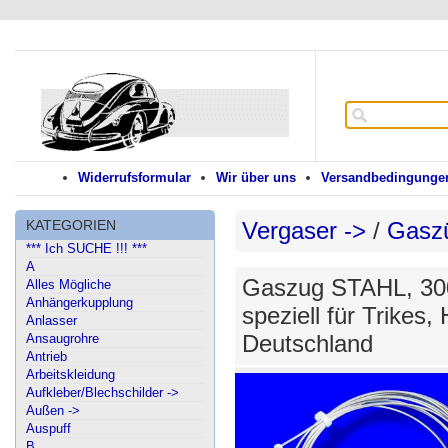
Widerrufsformular
Wir über uns
Versandbedingungen
KATEGORIEN
Vergaser ->
/
Gaszü
*** Ich SUCHE !!! ***
A
Gaszug STAHL, 300
Alles Mögliche
Anhängerkupplung
speziell für Trike
Anlasser
Deutschland
Ansaugrohre
Antrieb
Arbeitskleidung
Aufkleber/Blechschilder ->
Außen ->
Auspuff
B