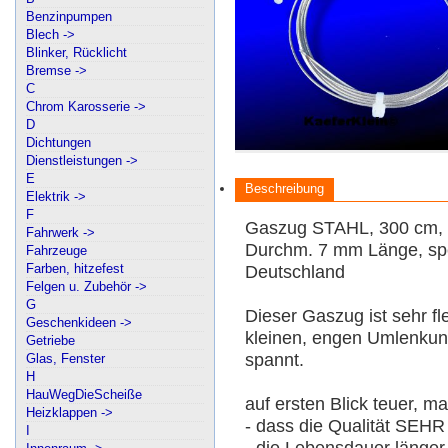
Benzinpumpen
Blech ->
Blinker, Rücklicht
Bremse ->
C
Chrom Karosserie ->
D
Dichtungen
Dienstleistungen ->
E
Beschreibung
Elektrik ->
F
Gaszug STAHL, 300 cm, 
Fahrwerk ->
Durchm. 7 mm Länge, spe
Fahrzeuge
Farben, hitzefest
Deutschland
Felgen u. Zubehör ->
G
Dieser Gaszug ist sehr fl
Geschenkideen ->
kleinen, engen Umlenkung
Getriebe
spannt.
Glas, Fenster
H
HauWegDieScheiße
auf ersten Blick teuer, 
Heizklappen ->
- dass die Qualität SEHR
I
- die Lebensdauer länger 