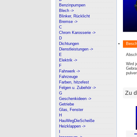
Benzinpumpen
Blech ->
Blinker, Rücklicht
Bremse ->
C
Chrom Karosserie ->
D
Dichtungen
Besch
Dienstleistungen ->
E
Absch
Elektrik ->
Wird j
F
Gebrau
Fahrwerk ->
pulver
Fahrzeuge
Farben, hitzefest
Felgen u. Zubehör ->
Zu d
G
Geschenkideen ->
Getriebe
Glas, Fenster
H
HauWegDieScheiße
Heizklappen ->
I
*