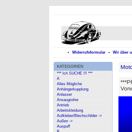
Widerrufsformular
Wir über 
KATEGORIEN
Moto
*** Ich SUCHE !!! ***
A
***P
Alles Mögliche
Vor
Anhängerkupplung
Anlasser
Ansaugrohre
Antrieb
Arbeitskleidung
Aufkleber/Blechschilder ->
Außen ->
Auspuff
B