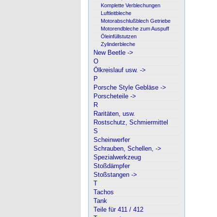
Komplette Verblechungen
Luftleitbleche
Motorabschlußblech Getriebe
Motorendbleche zum Auspuff
Öleinfüllstutzen
Zylinderbleche
New Beetle ->
O
Ölkreislauf usw. ->
P
Porsche Style Gebläse ->
Porscheteile ->
R
Raritäten, usw.
Rostschutz, Schmiermittel
S
Scheinwerfer
Schrauben, Schellen, ->
Spezialwerkzeug
Stoßdämpfer
Stoßstangen ->
T
Tachos
Tank
Teile für 411 / 412