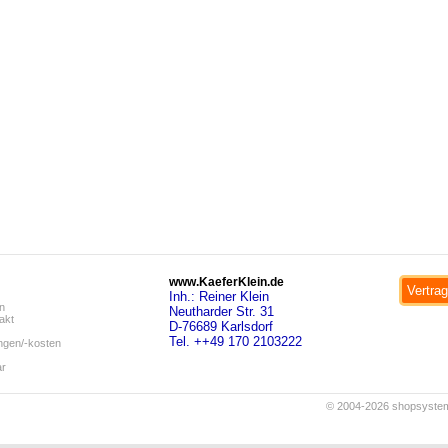
www.KaeferKlein.de
Vertrag
Inh.: Reiner Klein
n
Neutharder Str. 31
akt
D-76689 Karlsdorf
Tel. ++49 170 2103222
ngen/-kosten
ar
© 2004-2026 shopsyste