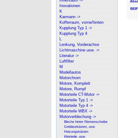
Innenraum ->
Absc
Inovationen
BEIF
K
Karmann ->
Kofferraum, vorne/hinten
Kupplung Typ 1 ->
Kupplung Typ 4
L
Lenkung, Vorderachse
Lichtmaschine usw. ->
Literatur ->
Luftfilter
M
Modellautos
Motorchrom
Motore, Komplett
Motore, Rumpf
Motorteile CT-Motor ->
Motorteile Typ 1 ->
Motorteile Typ 4 ->
Motorteile WBX ->
Motorverblechung ->
Bleche hinter Riemenscheibe
Gebläsekästen, usw
Heizungskästen
Kleinteile, usw.