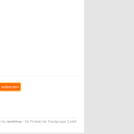
 widerrufen
m by
randshop
-
Ein Produkt der Randgruppe GmbH