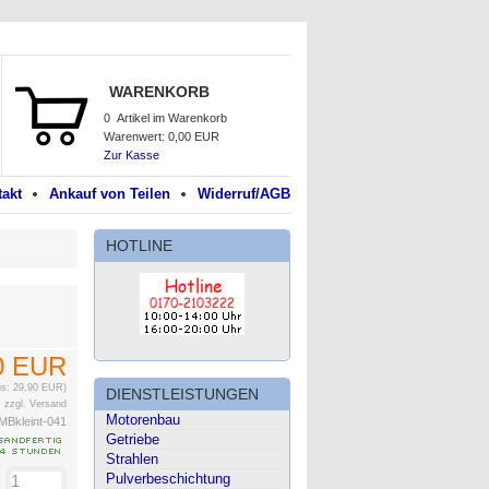
WARENKORB
0
Artikel im Warenkorb
Warenwert:
0,00 EUR
Zur Kasse
akt
Ankauf von Teilen
Widerruf/AGB
HOTLINE
0 EUR
eis: 29,90 EUR)
DIENSTLEISTUNGEN
.
zzgl. Versand
Motorenbau
MBkleint-041
Getriebe
Strahlen
Pulverbeschichtung
: