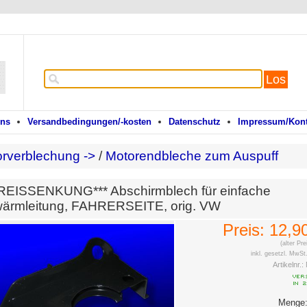
Los
uns
Versandbedingungen/-kosten
Datenschutz
Impressum/Kont
rverblechung ->
/
Motorendbleche zum Auspuff
REISSENKUNG*** Abschirmblech für einfache
wärmleitung, FAHRERSEITE, orig. VW
Preis:
12,9
(alter Pr
inkl. gesetzl. MwSt
Artikelnr.:
Menge