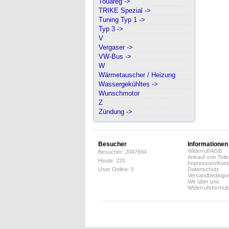
Touareg ->
TRIKE Spezial ->
Tuning Typ 1 ->
Typ 3 ->
V
Vergaser ->
VW-Bus ->
W
Wärmetauscher / Heizung
Wassergekühltes ->
Wunschmotor
Z
Zündung ->
Besucher
Informationen
Widerruf/AGB
Besucher: 2047694
Ankauf von Teile
Heute: 220
Impressum/Kont
User Online: 5
Datenschutz
Versandbedingu
Wir über uns
Widerrufsformul