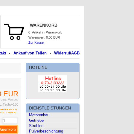
WARENKORB
0
Artikel im Warenkorb
Warenwert:
0,00 EUR
Zur Kasse
akt
Ankauf von Teilen
Widerruf/AGB
HOTLINE
0 EUR
.
zzgl. Versand
r.:
Tacho-130
DIENSTLEISTUNGEN
Motorenbau
Getriebe
:
Strahlen
Warenkorb
Pulverbeschichtung