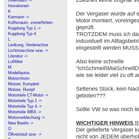
Innenraum ->
Inovationen
K
Der Vergaser wurde auf 
Karmann ->
Motor montiert, voreinges
Kofferraum, vorne/hinten
geprüft.
Kupplung Typ 1 ->
TROTZDEM muss ich dara
Kupplung Typ 4
L
induviduell im Alltagsbet
Lenkung, Vorderachse
eingestellt werden MUSS,
Lichtmaschine usw. ->
Literatur ->
Also keine schnelle
Luftfilter
M
"IchSchmeißMalSchnellD
Modellautos
wie sie leider viel zu oft
Motorchrom
Motore, Komplett
Seltenes Stück, kein N
Motore, Rumpf
geboten???
Motorteile CT-Motor ->
Motorteile Typ 1 ->
Motorteile Typ 4 ->
Sollte VW so was noch lie
Motorteile WBX ->
Motorverblechung ->
WICHTIGER HINWEIS !!
New Beetle ->
O
Der gelieferte Vergaser k
Ölkreislauf usw. ->
nicht von JEDEM überholt