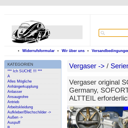
Widerrufsformular
Wir über uns
Versandbedingungen
KATEGORIEN
Vergaser ->
/
Serie
*** Ich SUCHE !!! ***
A
Vergaser original 
Alles Mögliche
Anhängerkupplung
Germany, SOFORT
Anlasser
ALTTEIL erforderlic
Ansaugrohre
Antrieb
Arbeitskleidung
Aufkleber/Blechschilder ->
Außen ->
Auspuff
B