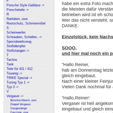
P
habe ein extra Foto mac
Porsche Style Gebläse ->
die Meisten dafür Verstä
Porscheteile ->
betrieben wird ist eh sch
R
Raritäten, usw.
Wer das nicht versteht, s
Rostschutz, Schmiermittel
DANKE.
S
Scheinwerfer
Einzelstück, kein Nachs
Schrauben, Schellen, ->
Spezialwerkzeug
Stoßdämpfer
SOOO,
Stoßstangen ->
und hier mal noch ein
T
Tachos
"Hallo Reiner,
Tank
Teile für 411 / 412
hab am Donnerstag letz
Touareg ->
gleich eingebaut.
TRIKE Spezial ->
Nach einer kleiner Feinjus
Tuning Typ 1 ->
Vielen Dank nochmal für al
Typ 3 ->
V
Vergaser ->
"Hallo,Reiner!
Benzinschlauch, usw
Vergaser ist heil angeko
Doppel Vergaser
eingebaut und gleich eins
Gasgestänge
Gaszüge, usw.