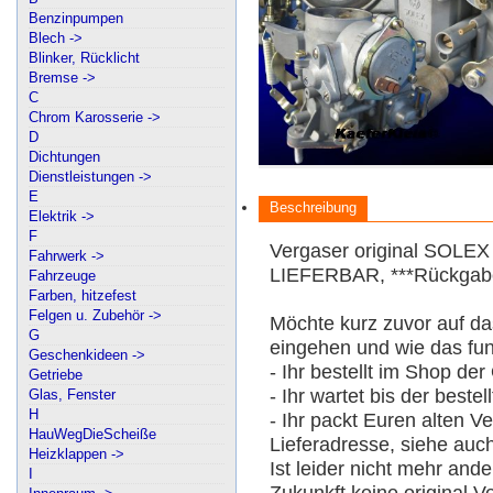
Benzinpumpen
Blech ->
Blinker, Rücklicht
Bremse ->
C
Chrom Karosserie ->
D
Dichtungen
Dienstleistungen ->
E
Beschreibung
Elektrik ->
F
Vergaser original SOLE
Fahrwerk ->
LIEFERBAR, ***Rückgabe 
Fahrzeuge
Farben, hitzefest
Felgen u. Zubehör ->
Möchte kurz zuvor auf da
G
eingehen und wie das funk
Geschenkideen ->
- Ihr bestellt im Shop 
Getriebe
- Ihr wartet bis der best
Glas, Fenster
H
- Ihr packt Euren alten V
HauWegDieScheiße
Lieferadresse, siehe a
Heizklappen ->
Ist leider nicht mehr and
I
Zukunkft keine original 