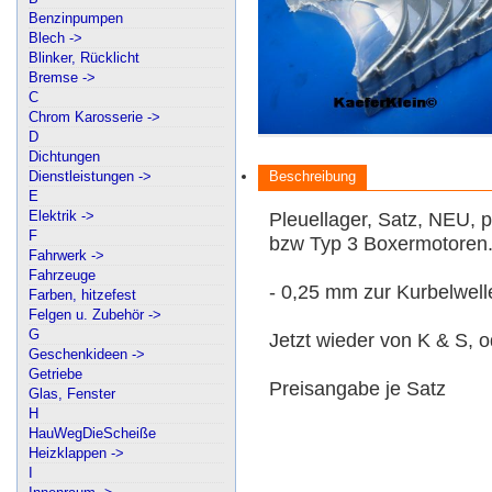
Benzinpumpen
Blech ->
Blinker, Rücklicht
Bremse ->
C
Chrom Karosserie ->
D
Dichtungen
Dienstleistungen ->
Beschreibung
E
Elektrik ->
Pleuellager, Satz, NEU, p
F
bzw Typ 3 Boxermotoren
Fahrwerk ->
Fahrzeuge
- 0,25 mm zur Kurbelwell
Farben, hitzefest
Felgen u. Zubehör ->
G
Jetzt wieder von K & S, o
Geschenkideen ->
Getriebe
Preisangabe je Satz
Glas, Fenster
H
HauWegDieScheiße
Heizklappen ->
I