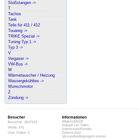
Stoßstangen ->
T
Tachos
Tank
Teile für 411 / 412
Touareg ->
TRIKE Spezial ->
Tuning Typ 1 ->
Typ 3 ->
V
Vergaser ->
VW-Bus ->
W
Wärmetauscher / Heizung
Wassergekühltes ->
Wunschmotor
Z
Zündung ->
Besucher
Informationen
Widerruf/AGB
Besucher: 2047615
Ankauf von Teilen
Heute: 141
Impressum/Kontakt
User Online: 5
Datenschutz
Versandbedingungen/-kosten