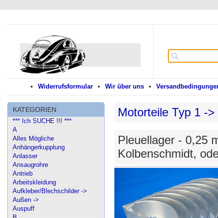
Widerrufsformular
Wir über uns
Versandbedingungen
KATEGORIEN
Motorteile Typ 1 ->
*** Ich SUCHE !!! ***
A
Pleuellager - 0,25 
Alles Mögliche
Anhängerkupplung
Kolbenschmidt, od
Anlasser
Ansaugrohre
Antrieb
Arbeitskleidung
Aufkleber/Blechschilder ->
Außen ->
Auspuff
B