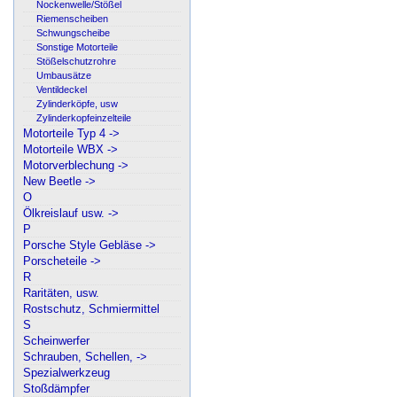
Nockenwelle/Stößel
Riemenscheiben
Schwungscheibe
Sonstige Motorteile
Stößelschutzrohre
Umbausätze
Ventildeckel
Zylinderköpfe, usw
Zylinderkopfeinzelteile
Motorteile Typ 4 ->
Motorteile WBX ->
Motorverblechung ->
New Beetle ->
O
Ölkreislauf usw. ->
P
Porsche Style Gebläse ->
Porscheteile ->
R
Raritäten, usw.
Rostschutz, Schmiermittel
S
Scheinwerfer
Schrauben, Schellen, ->
Spezialwerkzeug
Stoßdämpfer