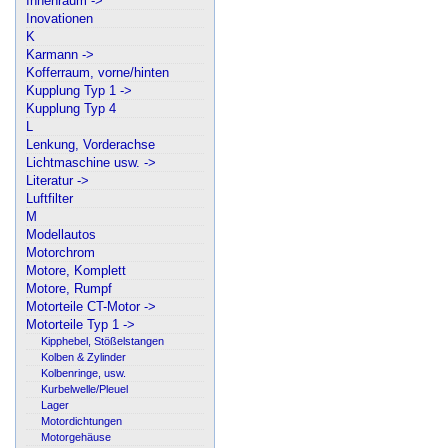
Innenraum ->
Inovationen
K
Karmann ->
Kofferraum, vorne/hinten
Kupplung Typ 1 ->
Kupplung Typ 4
L
Lenkung, Vorderachse
Lichtmaschine usw. ->
Literatur ->
Luftfilter
M
Modellautos
Motorchrom
Motore, Komplett
Motore, Rumpf
Motorteile CT-Motor ->
Motorteile Typ 1 ->
Kipphebel, Stößelstangen
Kolben & Zylinder
Kolbenringe, usw.
Kurbelwelle/Pleuel
Lager
Motordichtungen
Motorgehäuse